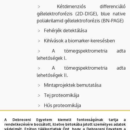
Kétdimenziós differenciáló
gélelektroforézis (2D-DIGE), blue native
poliakrilamid gélelektroforézis (BN-PAGE)
Fehérjék detektálása
Kihívások a biomarker-keresésben
A tömegspektrometria adta
lehetőségek I.
A tömegspektrometria adta
lehetőségek II.
Mintaprojektek bemutatása
Tej proteomikája
Hús proteomikája
Tojás proteomikája
A Debreceni Egyetem kiemelt fontosságúnak tartja a
rendelkezésére bocsátott, illetve birtokába jutott személyes adatok
Vér és egyéb szövetek proteomikája
védelmét. Ezúton tájékoztatjuk Önt, hogy a Debreceni Egyetem a