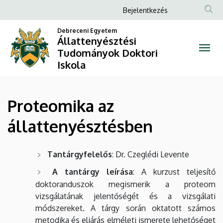
Proteomika
Ugrás
Anonim
Bejelentkezés
a
Felhasználói
az
tartalomra
Debreceni Egyetem
fiók
Állattenyésztési
állattenyésztésben
Tudományok Doktori
menüje
Iskola
|
Állattenyésztési
Proteomika az
Tudományok
állattenyésztésben
Doktori
Iskola
Tantárgyfelelős
: Dr. Czeglédi Levente
A tantárgy leírása
: A kurzust teljesítő
doktoranduszok megismerik a proteom
vizsgálatának jelentőségét és a vizsgálati
módszereket. A tárgy során oktatott számos
metodika és eljárás elméleti ismerete lehetőséget