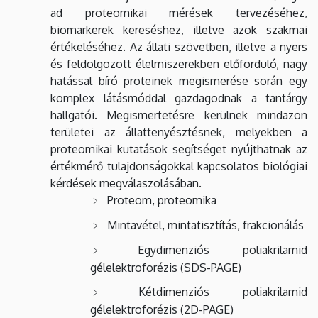
ad proteomikai mérések tervezéséhez,
biomarkerek kereséshez, illetve azok szakmai
értékeléséhez. Az állati szövetben, illetve a nyers
és feldolgozott élelmiszerekben előforduló, nagy
hatással bíró proteinek megismerése során egy
komplex látásmóddal gazdagodnak a tantárgy
hallgatói. Megismertetésre kerülnek mindazon
területei az állattenyésztésnek, melyekben a
proteomikai kutatások segítséget nyújthatnak az
értékmérő tulajdonságokkal kapcsolatos biológiai
kérdések megválaszolásában.
Proteom, proteomika
Mintavétel, mintatisztítás, frakcionálás
Egydimenziós poliakrilamid
gélelektroforézis (SDS-PAGE)
Kétdimenziós poliakrilamid
gélelektroforézis (2D-PAGE)