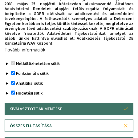
2018. május 25. napjától kötelezően alkalmazandó Általános
Adatvédelmi Rendelet alapján felülvizsgálta folyamatait és
Követelmény
: Kollokvium
beépítette a GDPR előírásait az adatkezelési és adatvédelmi
tevékenységébe. A felhasználók személyes adatait a Debreceni
Tárgy típusa
: Szabadon választható
Egyetem korábban is teljes körültekintéssel kezelte, megfelelve az
érvényben lévő adatkezelési szabályozásoknak. A GDPR előírásait
Tantárgykód
: MT-ALL-C37-K1
követve frissítettük Adatvédelmi Tájékoztatónkat, amelyet az
alábbi linkre kattintva olvashat el:
Adatkezelési tájékoztató.
DE
Kancellária WAV Központ
Kredit
: 1
További információk
Oktatva
: 3. félév (őszi)
Nélkülözhetetlen sütik
Legutóbbi frissítés:
2023. 03. 26. 19:47
Funkcionális sütik
Analitikai sütik
Hirdetési sütik
KIVÁLASZTOTTAK MENTÉSE
WITHDRAW CONSENT
Adatvédelem
Adatvédelem
ÖSSZES ELUTASÍTÁSA
Technikai információk