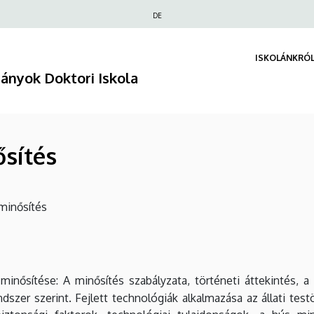
Felső
DE
navigáció
ISKOLÁNKRÓ
ányok Doktori Iskola
ősítés
minősítés
 minősítése: A minősítés szabályzata, történeti áttekintés, a
szer szerint. Fejlett technológiák alkalmazása az állati tes