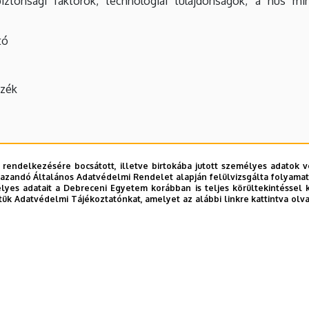
erbiztonsági faktorok, technológiai tulajdonságok, a hús m
tó
szék
 rendelkezésére bocsátott, illetve birtokába jutott személyes adatok v
azandó Általános Adatvédelmi Rendelet alapján felülvizsgálta folyamata
yes adatait a Debreceni Egyetem korábban is teljes körültekintéssel 
tük Adatvédelmi Tájékoztatónkat, amelyet az alábbi linkre kattintva olv