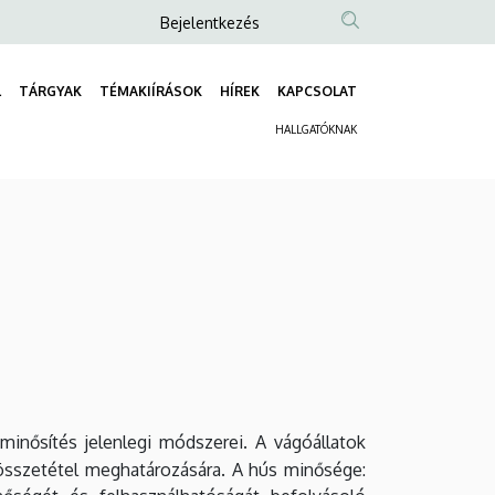
Anonim
Bejelentkezés
Felhasználói
fiók
L
TÁRGYAK
TÉMAKIÍRÁSOK
HÍREK
KAPCSOLAT
Fő
menüje
HALLGATÓKNAK
navigáció
Másodlagos
navigáció
 minősítés jelenlegi módszerei. A vágóállatok
tösszetétel meghatározására. A hús minősége: