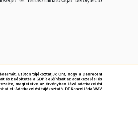
inőségét és felhasználhatóságát befolyásoló
édelmét. Ezúton tájékoztatjuk Önt, hogy a Debreceni
it és beépítette a GDPR előírásait az adatkezelési és
kezelte, megfelelve az érvényben lévő adatkezelési
ashat el:
Adatkezelési tájékoztató.
DE Kancellária WAV