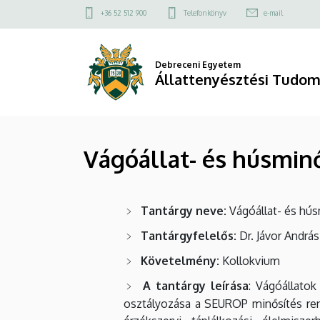
Vágóállat-
Ugrás
Felső
+36 52 512 900
Telefonkönyv
e-mail
a
kapcsolat
és
tartalomra
menü
húsminősítés
Debreceni Egyetem
Állattenyésztési Tudom
|
Állattenyésztési
Vágóállat- és húsmin
Tudományok
Doktori
Tantárgy neve:
Vágóállat- és hús
Iskola
Tantárgyfelelős:
Dr. Jávor András
Követelmény:
Kollokvium
A tantárgy leírása
: Vágóállatok
osztályozása a SEUROP minősítés rend