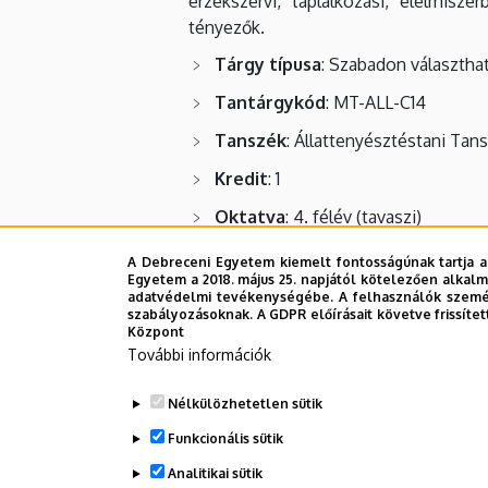
érzékszervi, táplálkozási, élelmisz
tényezők.
Tárgy típusa
: Szabadon választha
Tantárgykód
: MT-ALL-C14
Tanszék
: Állattenyésztéstani Tan
Kredit
: 1
Oktatva
: 4. félév (tavaszi)
A Debreceni Egyetem kiemelt fontosságúnak tartja a
Legutóbbi frissítés:
2023. 04. 04. 12:01
Egyetem a 2018. május 25. napjától kötelezően alkalm
adatvédelmi tevékenységébe. A felhasználók személ
szabályozásoknak. A GDPR előírásait követve frissítet
Központ
További információk
Nélkülözhetetlen sütik
Funkcionális sütik
Analitikai sütik